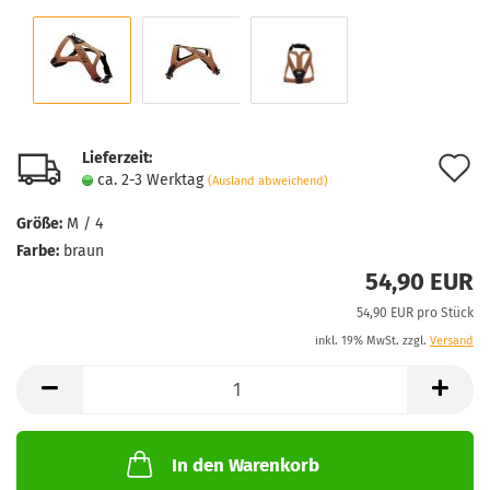
Lieferzeit:
A
ca. 2-3 Werktag
(Ausland abweichend)
d
Größe:
M / 4
M
Farbe:
braun
54,90 EUR
54,90 EUR pro Stück
inkl. 19% MwSt. zzgl.
Versand
In den Warenkorb