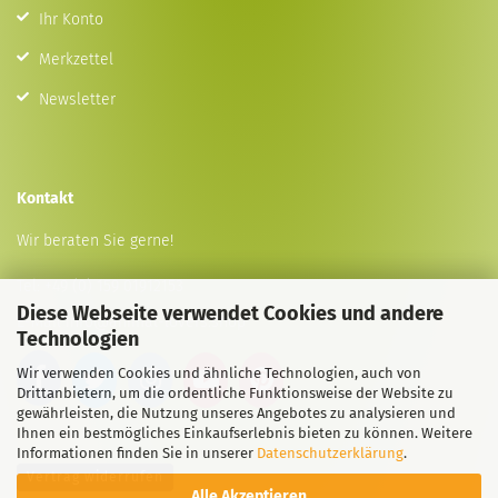
Ihr Konto
Merkzettel
Newsletter
Kontakt
Wir beraten Sie gerne!
Tel:
+49 (0) 159 01912153
Diese Webseite verwendet Cookies und andere
E-Mail
info@animal-lovers.shop
Technologien
Wir verwenden Cookies und ähnliche Technologien, auch von
Drittanbietern, um die ordentliche Funktionsweise der Website zu
gewährleisten, die Nutzung unseres Angebotes zu analysieren und
Ihnen ein bestmögliches Einkaufserlebnis bieten zu können. Weitere
Informationen finden Sie in unserer
Datenschutzerklärung
.
Vertrag widerrufen
Alle Akzeptieren