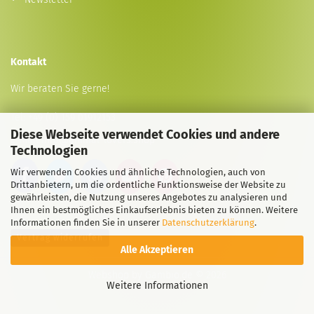
Kontakt
Wir beraten Sie gerne!
Tel:
+49 (0) 159 01912153
Diese Webseite verwendet Cookies und andere
E-Mail
info@animal-lovers.shop
Technologien
Wir verwenden Cookies und ähnliche Technologien, auch von
Drittanbietern, um die ordentliche Funktionsweise der Website zu
gewährleisten, die Nutzung unseres Angebotes zu analysieren und
Ihnen ein bestmögliches Einkaufserlebnis bieten zu können. Weitere
Informationen finden Sie in unserer
Datenschutzerklärung
.
Vertrag widerrufen
Alle Akzeptieren
Webshop
by Gambio.de © 2026
Weitere Informationen