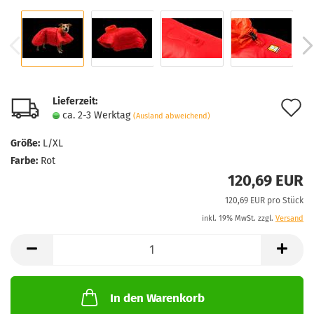
Lieferzeit:
A
ca. 2-3 Werktag
(Ausland abweichend)
d
Größe:
L/XL
M
Farbe:
Rot
120,69 EUR
120,69 EUR pro Stück
inkl. 19% MwSt. zzgl.
Versand
In den Warenkorb