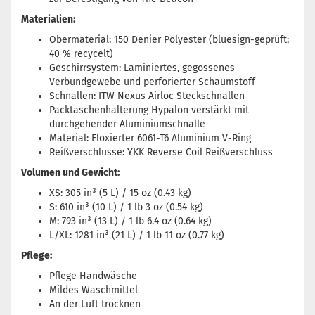
Materialien:
Obermaterial: 150 Denier Polyester (bluesign-geprüft;
40 % recycelt)
Geschirrsystem: Laminiertes, gegossenes
Verbundgewebe und perforierter Schaumstoff
Schnallen: ITW Nexus Airloc Steckschnallen
Packtaschenhalterung Hypalon verstärkt mit
durchgehender Aluminiumschnalle
Material: Eloxierter 6061-T6 Aluminium V-Ring
Reißverschlüsse: YKK Reverse Coil Reißverschluss
Volumen und Gewicht:
XS: 305 in³ (5 L) / 15 oz (0.43 kg)
S: 610 in³ (10 L) / 1 lb 3 oz (0.54 kg)
M: 793 in³ (13 L) / 1 lb 6.4 oz (0.64 kg)
L/XL: 1281 in³ (21 L) / 1 lb 11 oz (0.77 kg)
Pflege:
Pflege Handwäsche
Mildes Waschmittel
An der Luft trocknen