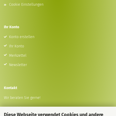
Cookie Einstellungen
Ihr Konto
Konto erstellen
Ihr Konto
Merkzettel
Newsletter
Kontakt
Wir beraten Sie gerne!
Tel:
+49 (0) 159 01912153
Diese Webseite verwendet Cookies und andere