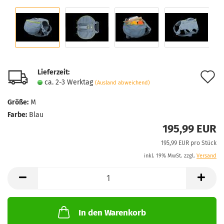
Lieferzeit:
A
ca. 2-3 Werktag
(Ausland abweichend)
d
Größe:
M
M
Farbe:
Blau
195,99 EUR
195,99 EUR pro Stück
inkl. 19% MwSt. zzgl.
Versand
In den Warenkorb