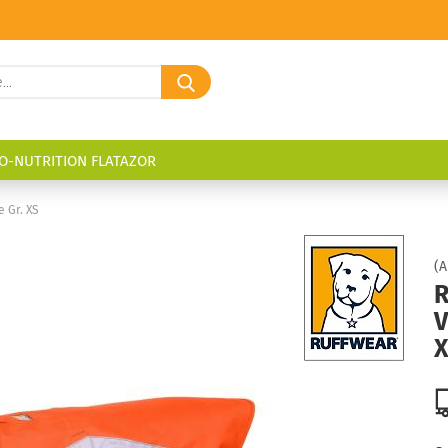
Suche...
O-NUTRITION FLATAZOR
 Gr. XS
(A
R
V