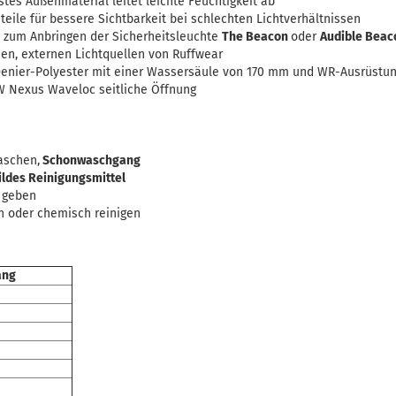
tes Außenmaterial leitet leichte Feuchtigkeit ab
teile für bessere Sichtbarkeit bei schlechten Lichtverhältnissen
 zum Anbringen der Sicherheitsleuchte
The Beacon
oder
Audible Beac
en, externen Lichtquellen von Ruffwear
Denier-Polyester mit einer Wassersäule von 170 mm und WR-Ausrüstu
TW Nexus Waveloc seitliche Öffnung
aschen,
Schonwaschgang
ldes Reinigungsmittel
 geben
n oder chemisch reinigen
ang