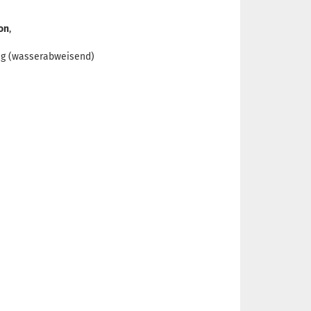
on
,
ng (wasserabweisend)