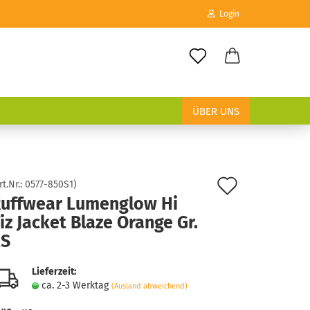
Login
E-Mail
ÜBER UNS
Passwort
Auf
rt.Nr.:
0577-850S1
)
uffwear Lumenglow Hi
den
Konto erstellen
iz Jacket Blaze Orange Gr.
Merkzett
Passwort vergessen?
XS
Lieferzeit:
ca. 2-3 Werktag
(Ausland abweichend)