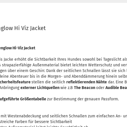
low Hi Viz Jacket
nglow Hi-Viz Jacket
 Jacke erhöht die Sichtbarkeit Ihres Hundes sowohl bei Tageslicht al
s strapazierfähige Außenmaterial bietet leichten Wetterschutz und ver
en über einem Geschirr. Dank der seitlichen Schnallen lässt sie sich 
deine Abenteuer bis in die Morgen- und Abenddämmerung hinein selb
icherheitsfeature
stellen die seitlich
reflektierenden Nähte
dar. Eine 
 Anbringung
externer Lichtquellen
wie z.B
The Beacon
oder
Audible Be
ufgeführte Größentabelle
zur Bestimmung der genauen Passform.
mit Westenabdeckung und seitlichen Schnallen zum einfachen An- u
streiche Farben für bessere Sichtbarkeit