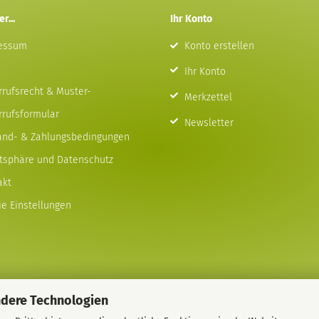
r...
Ihr Konto
essum
Konto erstellen
Ihr Konto
rrufsrecht & Muster-
Merkzettel
rrufsformular
Newsletter
and- & Zahlungsbedingungen
atsphäre und Datenschutz
akt
e Einstellungen
ndere Technologien