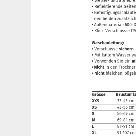
•
Wetter- und abriebfes
•
Reflektierende Seiten
•
Befestigungsschlaufe
den beiden zusätzlich
•
Außenmaterial: 600-
•
Klick-Verschlüsse: I
Waschanleitung:
•
Verschlüsse
sichern
•
Mit kaltem Wasser w
•
Verwenden Sie ein
mi
•
Nicht
in den Trockner
•
Nicht
bleichen, bügel
Grösse
Brustumf
XXS
33-43 cm
XS
43-56 cm
S
56-69 cm
M
69-81 cm
L
81-91 cm
XL
91-107 cm