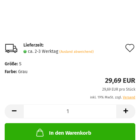
Lieferzeit:
A
ca. 2-3 Werktag
(Ausland abweichend)
d
Größe:
S
M
Farbe:
Grau
29,69 EUR
29,69 EUR pro Stück
inkl. 19% MwSt. zzgl.
Versand
In den Warenkorb