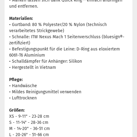
• Marken lassen sich dank Quick Ring™ einfach anbringen
und entfernen.
Materialien:
• Gurtband: 80 % Polyester/20 % Nylon (technisch
verarbeitetes Strickgewebe)
• Schnalle: ITW Nexus Mach 1 Seitenverschluss (bluesign®-
zertifiziert)
• Befestigungspunkt für die Leine: D-Ring aus eloxiertem
6061-T6 Aluminium
• Schalldämpfer für Anhänger: Silikon
• Hergestellt in Vietnam
Pflege:
• Handwäsche
• Mildes Reinigungsmittel verwenden
• Lufttrocknen
Größen:
XS - 9-11" - 23-28 cm
S - 11-14" - 28-36 cm
M - 14-20" - 36-51 cm
L - 20-26" - 51-66 cm