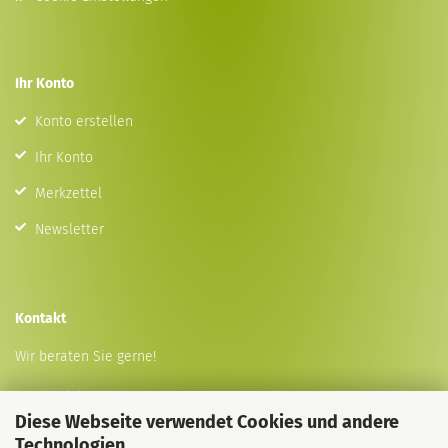
Ihr Konto
Konto erstellen
Ihr Konto
Merkzettel
Newsletter
Kontakt
Wir beraten Sie gerne!
Tel:
+49 (0) 159 01912153
Diese Webseite verwendet Cookies und andere
E-Mail
info@animal-lovers.shop
Technologien