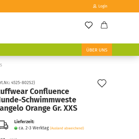
Login
E-Mail
ÜBER UNS
Passwort
XS
Auf
rt.Nr.:
4525-802S2
)
uffwear Confluence
den
Konto erstellen
Hunde-Schwimmweste
Merkzett
Passwort vergessen?
angelo Orange Gr. XXS
Lieferzeit:
ca. 2-3 Werktag
(Ausland abweichend)