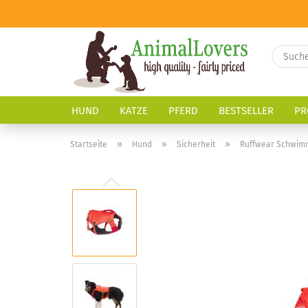
HUND
KATZE
PFERD
BESTSELLER
PR
»
»
»
Startseite
Hund
Sicherheit
Ruffwear Schwim