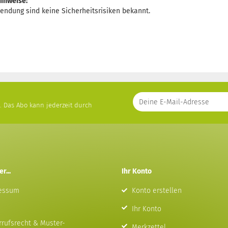
inweise:
endung sind keine Sicherheitsrisiken bekannt.
s. Das Abo kann jederzeit durch
r...
Ihr Konto
essum
Konto erstellen
Ihr Konto
rrufsrecht & Muster-
Merkzettel