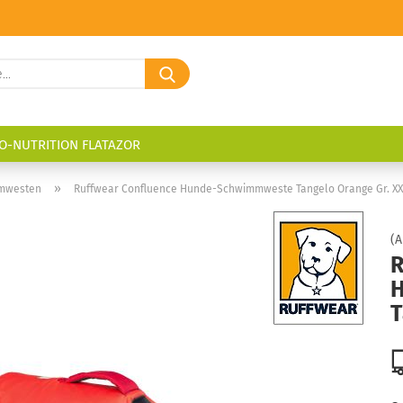
Suche...
O-NUTRITION FLATAZOR
»
mwesten
Ruffwear Confluence Hunde-Schwimmweste Tangelo Orange Gr. X
(A
R
T