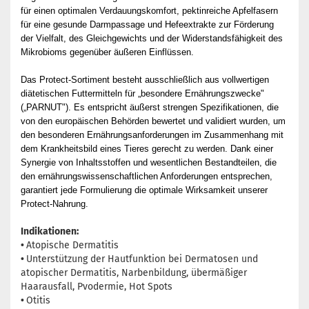
für einen optimalen Verdauungskomfort, pektinreiche Apfelfasern
für eine gesunde Darmpassage und Hefeextrakte zur Förderung
der Vielfalt, des Gleichgewichts und der Widerstandsfähigkeit des
Mikrobioms gegenüber äußeren Einflüssen.
Das Protect-Sortiment besteht ausschließlich aus vollwertigen
diätetischen Futtermitteln für „besondere Ernährungszwecke"
(„PARNUT"). Es entspricht äußerst strengen Spezifikationen, die
von den europäischen Behörden bewertet und validiert wurden, um
den besonderen Ernährungsanforderungen im Zusammenhang mit
dem Krankheitsbild eines Tieres gerecht zu werden. Dank einer
Synergie von Inhaltsstoffen und wesentlichen Bestandteilen, die
den ernährungswissenschaftlichen Anforderungen entsprechen,
garantiert jede Formulierung die optimale Wirksamkeit unserer
Protect-Nahrung.
Indikationen:
•
Atopische Dermatitis
•
Unterstützung der Hautfunktion bei Dermatosen und
atopischer Dermatitis, Narbenbildung, übermäßiger
Haarausfall, Pvodermie, Hot Spots
•
Otitis