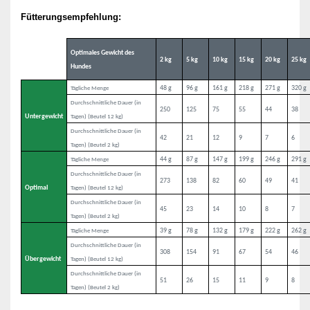
Fütterungsempfehlung:
Optimales Gewicht des
2 kg
5 kg
10 kg
15 kg
20 kg
25 kg
Hundes
48 g
96 g
161 g
218 g
271 g
320 g
Tägliche Menge
Durchschnittliche Dauer (in
250
125
75
55
44
38
Untergewicht
Tagen) (Beutel 12 kg)
Durchschnittliche Dauer (in
42
21
12
9
7
6
Tagen) (Beutel 2 kg)
44 g
87 g
147 g
199 g
246 g
291 g
Tägliche Menge
Durchschnittliche Dauer (in
273
138
82
60
49
41
Optimal
Tagen) (Beutel 12 kg)
Durchschnittliche Dauer (in
45
23
14
10
8
7
Tagen) (Beutel 2 kg)
39 g
78 g
132 g
179 g
222 g
262 g
Tägliche Menge
Durchschnittliche Dauer (in
308
154
91
67
54
46
Übergewicht
Tagen) (Beutel 12 kg)
Durchschnittliche Dauer (in
51
26
15
11
9
8
Tagen) (Beutel 2 kg)