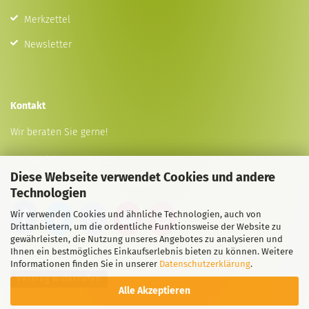
Merkzettel
Newsletter
Kontakt
Wir beraten Sie gerne!
Tel:
+49 (0) 159 01912153
Diese Webseite verwendet Cookies und andere
E-Mail
info@animal-lovers.shop
Technologien
Wir verwenden Cookies und ähnliche Technologien, auch von
Drittanbietern, um die ordentliche Funktionsweise der Website zu
gewährleisten, die Nutzung unseres Angebotes zu analysieren und
Ihnen ein bestmögliches Einkaufserlebnis bieten zu können. Weitere
Informationen finden Sie in unserer
Datenschutzerklärung
.
Vertrag widerrufen
Alle Akzeptieren