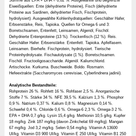
Summe aus EPA + DHA = 0,82 %. Ausgewählte und begrenzte
Eiweißquellen: Ente (dehydrierte Proteine), Fisch (dehydrierte
Proteine aus Sardinen, dehydrierter Fisch, Fischprotein,
hydrolysiert). Ausgewählte Kohlenhydratquellen: Geschälter Hafer,
Erbsenstärke, Reis, Tapioka. Quellen für Omega 6 und 3:
Borretschsamen, Entenfett, Leinsamen, Algenöl, Fischöl.
Dehydrierte Entenproteine (13 %). Trockenfisch (12 %). Reis.
Geschälter Hafer. Erbsenstärke. Entenfett. Tapioka. Apfelfasern.
Leinsamen. Bierhefe. Fischprotein, hydrolysiert. Tierische
Proteinhydrolysate. Fischautolysate (1 %). Borretschsamen.
Fischöl. Fructooligosaccharide. Algenöl. Kaliumchlorid.
Artischocke. Kurkuma. Buschweide. Boldo. Rosmarin.
Hefeextrakte (Saccharomyces cerevisiae, Cyberlindnera jadinii).
Analytische Bestandteile:
Rohprotein 26 %. Rohfett 16 %. Rohfaser 2,5 %. Anorganische
Stoffe 7 %. Stärke 34 %. NFE 39,5 %. Kalzium 1,3 %. Phosphor
0,9 %. Natrium 0,37 %. Kalium 0,8 %. Magnesium 0,14 %.
Schwefel 0,4 %. Chloride 0,6 %. Omega-6 2,3 %. Omega-3 2 %.
EPA + DHA 0,7 g/kg. Lysin 15,4 g/kg. Methionin 10,5 g/kg. Kupfer
18 mg/kg. Zink 187 mg/kg (davon Zinkchelat 69 mg/kg). Mangan
67 mg/kg. Jod 3,2 mg/kg. Selen 0,54 mg/kg. Vitamin A 13600
UI/kg. Vitamin D3 900 UI/kg. Vitamin E 250 UI/kg. Vitamin B1 250