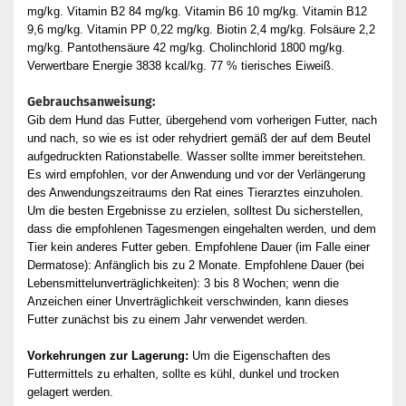
mg/kg. Vitamin B2 84 mg/kg. Vitamin B6 10 mg/kg. Vitamin B12
9,6 mg/kg. Vitamin PP 0,22 mg/kg. Biotin 2,4 mg/kg. Folsäure 2,2
mg/kg. Pantothensäure 42 mg/kg. Cholinchlorid 1800 mg/kg.
Verwertbare Energie 3838 kcal/kg. 77 % tierisches Eiweiß.
Gebrauchsanweisung:
Gib dem Hund das Futter, übergehend vom vorherigen Futter, nach
und nach, so wie es ist oder rehydriert gemäß der auf dem Beutel
aufgedruckten Rationstabelle. Wasser sollte immer bereitstehen.
Es wird empfohlen, vor der Anwendung und vor der Verlängerung
des Anwendungszeitraums den Rat eines Tierarztes einzuholen.
Um die besten Ergebnisse zu erzielen, solltest Du sicherstellen,
dass die empfohlenen Tagesmengen eingehalten werden, und dem
Tier kein anderes Futter geben. Empfohlene Dauer (im Falle einer
Dermatose): Anfänglich bis zu 2 Monate. Empfohlene Dauer (bei
Lebensmittelunverträglichkeiten): 3 bis 8 Wochen; wenn die
Anzeichen einer Unverträglichkeit verschwinden, kann dieses
Futter zunächst bis zu einem Jahr verwendet werden.
Vorkehrungen zur Lagerung:
Um die Eigenschaften des
Futtermittels zu erhalten, sollte es kühl, dunkel und trocken
gelagert werden.