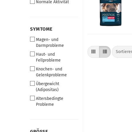
Normale Aktivität
SYMTOME
SYMTOME
Magen- und
Darmprobleme
Sortiere
Sortier
Haut- und
Fellprobleme
Knochen- und
Gelenkprobleme
Übergewicht
(Adipositas)
Altersbedingte
Probleme
GRÖSSE
GRÖSSE