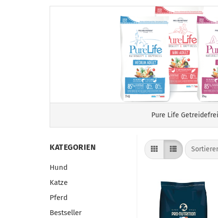
Pure Life Getreidefre
KATEGORIEN
Sortiere
Sortier
Hund
Katze
Pferd
Bestseller