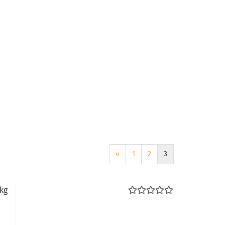
«
1
2
3
kg