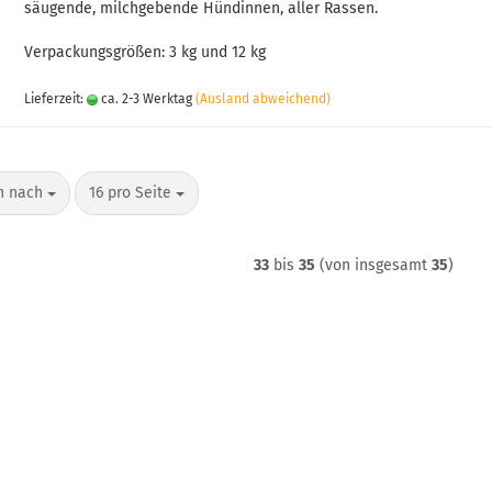
säugende, milchgebende Hündinnen, aller Rassen.
Verpackungsgrößen: 3 kg und 12 kg
Lieferzeit:
ca. 2-3 Werktag
(Ausland abweichend)
n nach
pro Seite
en nach
16 pro Seite
33
bis
35
(von insgesamt
35
)