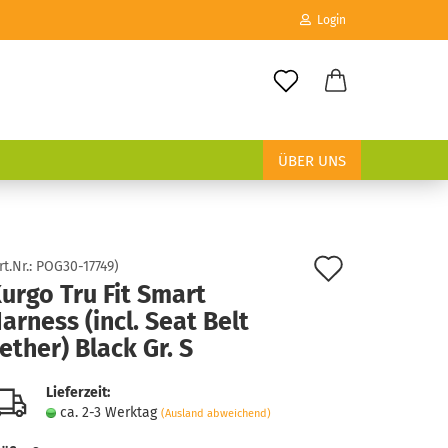
Login
E-Mail
ÜBER UNS
Passwort
Auf
rt.Nr.:
POG30-17749
)
urgo Tru Fit Smart
den
Konto erstellen
arness (incl. Seat Belt
Merkzett
Passwort vergessen?
ether) Black Gr. S
Lieferzeit:
ca. 2-3 Werktag
(Ausland abweichend)