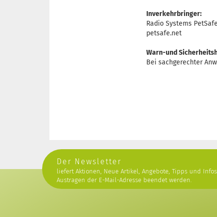
Inverkehrbringer:
Radio Systems PetSafe 
petsafe.net
Warn-und Sicherheitsh
Bei sachgerechter Anw
Der Newsletter
liefert Aktionen, Neue Artikel, Angebote, Tipps und Info
Austragen der E-Mail-Adresse beendet werden.