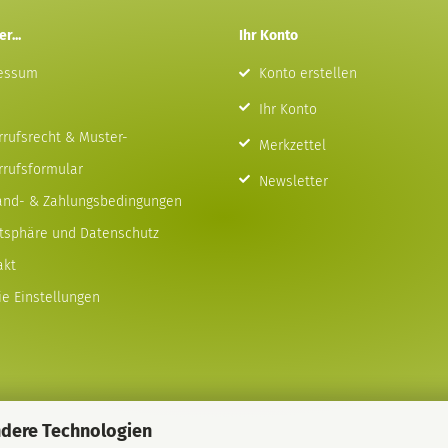
r...
Ihr Konto
essum
Konto erstellen
Ihr Konto
rrufsrecht & Muster-
Merkzettel
rrufsformular
Newsletter
and- & Zahlungsbedingungen
atsphäre und Datenschutz
akt
e Einstellungen
ndere Technologien