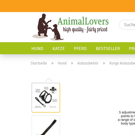
HUND
KATZE
PFERD
BESTSELLER
PR
»
»
»
Startseite
Hund
Autozubehör
Kurgo Autozub