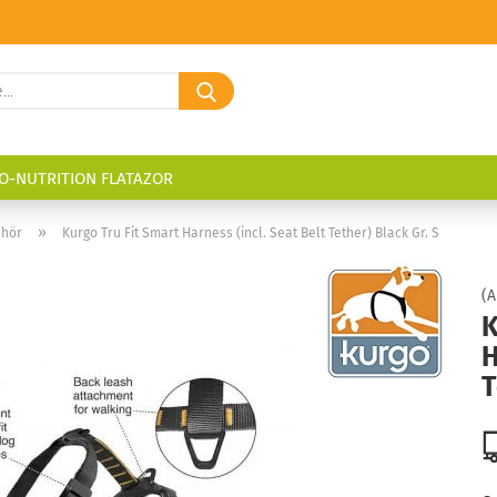
Suche...
O-NUTRITION FLATAZOR
»
ehör
Kurgo Tru Fit Smart Harness (incl. Seat Belt Tether) Black Gr. S
(A
K
H
T