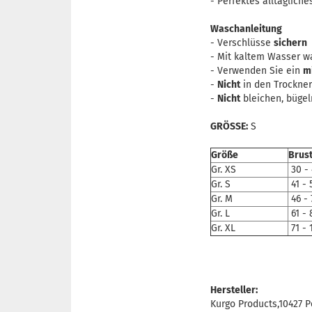
-
Perfektes alltäglich
Waschanleitung
- Verschlüsse
sichern
- Mit kaltem Wasser w
- Verwenden Sie ein
m
-
Nicht
in den Trockne
-
Nicht
bleichen, bügel
GRÖSSE:
S
Größe
Brus
Gr. XS
30 -
Gr. S
41 - 
Gr. M
46 - 
Gr. L
61 - 
Gr. XL
71 - 
Hersteller:
Kurgo Products,10427 