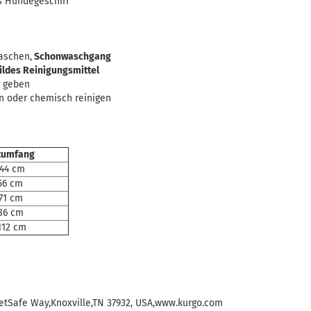
es Hundegeschirr
aschen,
Schonwaschgang
ildes Reinigungsmittel
r geben
n oder chemisch reinigen
tumfang
 44 cm
56 cm
71 cm
86 cm
112 cm
PetSafe Way,Knoxville,TN 37932, USA,www.kurgo.com