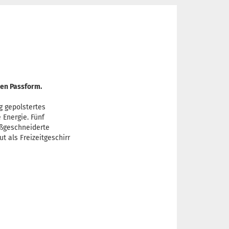
len Passform.
g gepolstertes
 Energie.
Fünf
ßgeschneiderte
t als Freizeitgeschirr