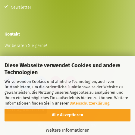
Newsletter
Kontakt
Wir beraten Sie gerne!
Tel:
+49 (0) 159 01912153
Diese Webseite verwendet Cookies und andere
E-Mail
info@animal-lovers.shop
Technologien
Wir verwenden Cookies und ähnliche Technologien, auch von
Drittanbietern, um die ordentliche Funktionsweise der Website zu
gewährleisten, die Nutzung unseres Angebotes zu analysieren und
Ihnen ein bestmögliches Einkaufserlebnis bieten zu können. Weitere
Informationen finden Sie in unserer
Datenschutzerklärung
.
Vertrag widerrufen
Alle Akzeptieren
Webshop
by Gambio.de © 2026
Weitere Informationen