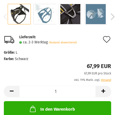
Lieferzeit:
A
ca. 2-3 Werktag
(Ausland abweichend)
d
Größe:
L
M
Farbe:
Schwarz
67,99 EUR
67,99 EUR pro Stück
inkl. 19% MwSt. zzgl.
Versand
In den Warenkorb