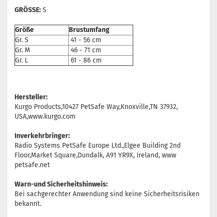
GRÖSSE:
S
Größe
Brustumfang
Gr. S
41 - 56 cm
Gr. M
46 - 71 cm
Gr. L
61 - 86 cm
Hersteller:
Kurgo Products,10427 PetSafe Way,Knoxville,TN 37932,
USA,www.kurgo.com
Inverkehrbringer:
Radio Systems PetSafe Europe Ltd.,Elgee Building 2nd
Floor,Market Square,Dundalk, A91 YR9X, Ireland, www
petsafe.net
Warn-und Sicherheitshinweis:
Bei sachgerechter Anwendung sind keine Sicherheitsrisiken
bekannt.