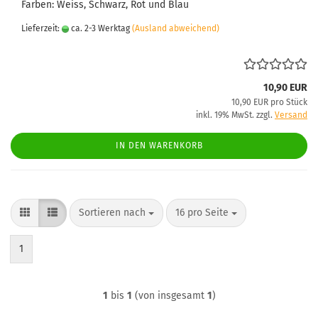
Farben: Weiss, Schwarz, Rot und Blau
Lieferzeit:
ca. 2-3 Werktag
(Ausland abweichend)
10,90 EUR
10,90 EUR pro Stück
inkl. 19% MwSt. zzgl.
Versand
IN DEN WARENKORB
Sortieren nach
pro Seite
Sortieren nach
16 pro Seite
1
1
bis
1
(von insgesamt
1
)