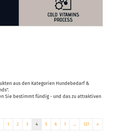
odukten aus den Kategorien Hundebedarf &
nds".
n Sie bestimmt fündig - und das zu attraktiven
1
2
3
4
5
6
7
...
127
»