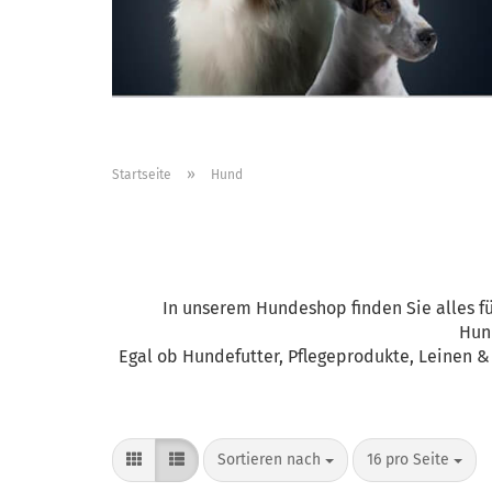
»
Startseite
Hund
In unserem Hundeshop finden Sie alles f
Hund
Egal ob Hundefutter, Pflegeprodukte, Leinen &
Sortieren nach
pro Seite
Sortieren nach
16 pro Seite