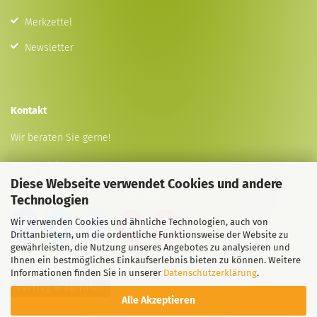
Merkzettel
Newsletter
Kontakt
Wir beraten Sie gerne!
Tel:
+49 (0) 159 01912153
Diese Webseite verwendet Cookies und andere
E-Mail
info@animal-lovers.shop
Technologien
Wir verwenden Cookies und ähnliche Technologien, auch von
Drittanbietern, um die ordentliche Funktionsweise der Website zu
gewährleisten, die Nutzung unseres Angebotes zu analysieren und
Ihnen ein bestmögliches Einkaufserlebnis bieten zu können. Weitere
Informationen finden Sie in unserer
Datenschutzerklärung
.
Vertrag widerrufen
Alle Akzeptieren