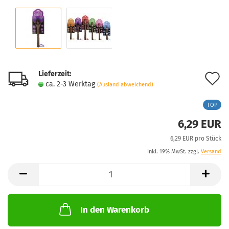
Lieferzeit:
A
ca. 2-3 Werktag
(Ausland abweichend)
d
TOP
M
6,29 EUR
6,29 EUR pro Stück
inkl. 19% MwSt. zzgl.
Versand
In den Warenkorb