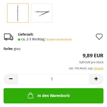
Lieferzeit:
A
ca. 2-3 Werktag
(Ausland abweichend)
d
Farbe:
grau
M
9,89 EUR
9,89 EUR pro Stück
inkl. 19% MwSt. zzgl.
Versand
In den Warenkorb