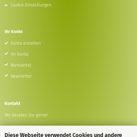
Cookie Einstellungen
Ihr Konto
Konto erstellen
Ihr Konto
Merkzettel
Newsletter
Kontakt
Wir beraten Sie gerne!
Tel:
+49 (0) 159 01912153
Diese Webseite verwendet Cookies und andere